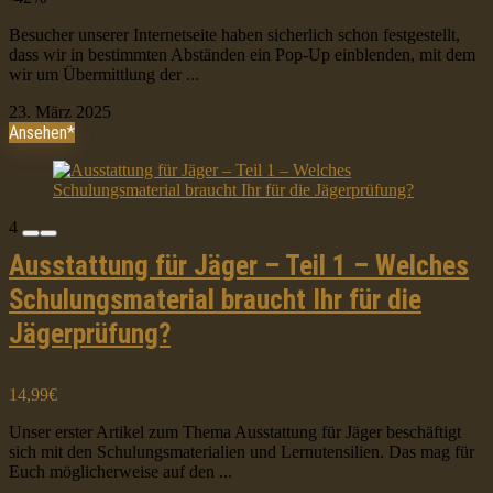
Besucher unserer Internetseite haben sicherlich schon festgestellt,
dass wir in bestimmten Abständen ein Pop-Up einblenden, mit dem
wir um Übermittlung der ...
23. März 2025
Ansehen*
4
Ausstattung für Jäger – Teil 1 – Welches
Schulungsmaterial braucht Ihr für die
Jägerprüfung?
14,99€
Unser erster Artikel zum Thema Ausstattung für Jäger beschäftigt
sich mit den Schulungsmaterialien und Lernutensilien. Das mag für
Euch möglicherweise auf den ...