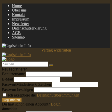
Home
Über uns
Kontakt
Impressum
Newsletter
Datenschutzerklärung
AGB
Sitemap
Vertrag widerrufen
Neu registrieren
Benutzername
E-Mail
Passwort
Mindestens 6 Zeichen
Passwort bestätigen
Ich akzeptiere die
Datenschutzbestimmungen
Registrieren
Du hast schon einen Account?
Login
Anmelden