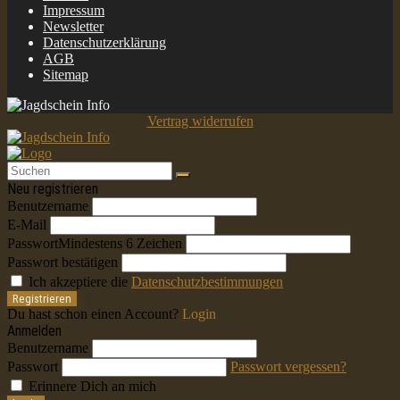
Impressum
Newsletter
Datenschutzerklärung
AGB
Sitemap
Vertrag widerrufen
Neu registrieren
Benutzername
E-Mail
Passwort
Mindestens 6 Zeichen
Passwort bestätigen
Ich akzeptiere die
Datenschutzbestimmungen
Registrieren
Du hast schon einen Account?
Login
Anmelden
Benutzername
Passwort
Passwort vergessen?
Erinnere Dich an mich