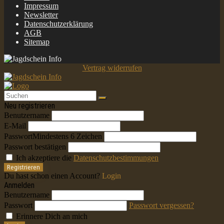
Impressum
Newsletter
Datenschutzerklärung
AGB
Sitemap
Vertrag widerrufen
Neu registrieren
Benutzername
E-Mail
Passwort
Mindestens 6 Zeichen
Passwort bestätigen
Ich akzeptiere die
Datenschutzbestimmungen
Registrieren
Du hast schon einen Account?
Login
Anmelden
Benutzername
Passwort
Passwort vergessen?
Erinnere Dich an mich