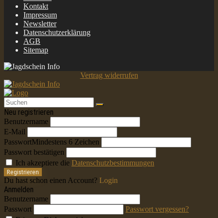
Kontakt
Impressum
Newsletter
Datenschutzerklärung
AGB
Sitemap
Vertrag widerrufen
Neu registrieren
Benutzername
E-Mail
Passwort
Mindestens 6 Zeichen
Passwort bestätigen
Ich akzeptiere die
Datenschutzbestimmungen
Registrieren
Du hast schon einen Account?
Login
Anmelden
Benutzername
Passwort
Passwort vergessen?