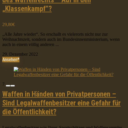
„Klassenkampf“?
29,80€
„Alle Jahre wieder“. So erschallt es vielerorts nicht nur zur
Weihnachtszeit, sondern auch im Bundesinnenministerium, wenn
auch in einem völlig anderen ...
29. Dezember 2022
Ansehen*
7
Waffen in Händen von Privatpersonen –
Sind Legalwaffenbesitzer eine Gefahr für
die Öffentlichkeit?
Legalwaffenbesitzer wie Jäger, Sportschützen und Waffensammler