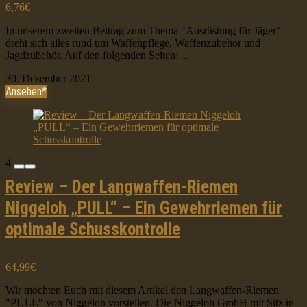
6,76€
In unserem zweiten Beitrag zum Thema "Ausrüstung für Jäger"
dreht sich alles rund um Waffenpflege, Waffenzubehör und
Jagdzubehör. Auf den folgenden Seiten: ...
30. Dezember 2021
Ansehen*
4
Review – Der Langwaffen-Riemen
Niggeloh „PULL“ – Ein Gewehrriemen für
optimale Schusskontrolle
64,99€
Wir möchten Euch mit diesem Artikel den Langwaffen-Riemen
"PULL" von Niggeloh vorstellen. Die Niggeloh GmbH mit Sitz in