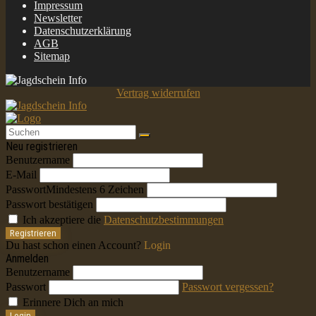
Impressum
Newsletter
Datenschutzerklärung
AGB
Sitemap
Vertrag widerrufen
Neu registrieren
Benutzername
E-Mail
Passwort
Mindestens 6 Zeichen
Passwort bestätigen
Ich akzeptiere die
Datenschutzbestimmungen
Registrieren
Du hast schon einen Account?
Login
Anmelden
Benutzername
Passwort
Passwort vergessen?
Erinnere Dich an mich
Login