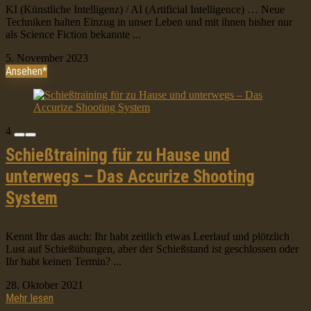
KI (Künstliche Intelligenz) / AI (Artificial Intelligence) … Neue
Techniken halten Einzug in unser Leben und mit ihnen bisher nur
als Science Fiction bekannte ...
5. November 2023
Ansehen*
4
Schießtraining für zu Hause und
unterwegs – Das Accurize Shooting
System
Kennt Ihr das auch: Ihr habt zeitlich etwas Leerlauf und plötzlich
Lust auf Schießübungen, aber der Schießstand ist geschlossen oder
Ihr habt keinen Termin? ...
28. Oktober 2021
Mehr lesen