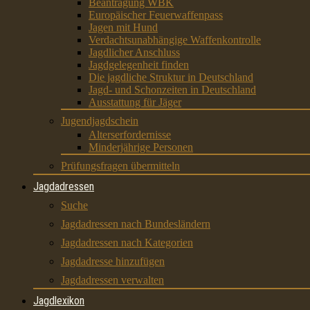
Beantragung WBK
Europäischer Feuerwaffenpass
Jagen mit Hund
Verdachtsunabhängige Waffenkontrolle
Jagdlicher Anschluss
Jagdgelegenheit finden
Die jagdliche Struktur in Deutschland
Jagd- und Schonzeiten in Deutschland
Ausstattung für Jäger
Jugendjagdschein
Alterserfordernisse
Minderjährige Personen
Prüfungsfragen übermitteln
Jagdadressen
Suche
Jagdadressen nach Bundesländern
Jagdadressen nach Kategorien
Jagdadresse hinzufügen
Jagdadressen verwalten
Jagdlexikon