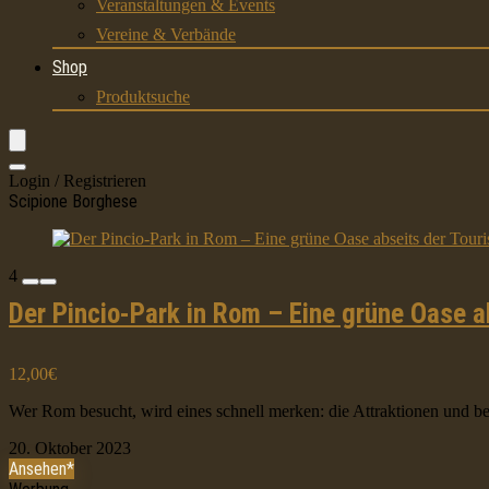
Veranstaltungen & Events
Vereine & Verbände
Shop
Produktsuche
Login / Registrieren
Scipione Borghese
4
Der Pincio-Park in Rom – Eine grüne Oase a
12,00€
Wer Rom besucht, wird eines schnell merken: die Attraktionen und be
20. Oktober 2023
Ansehen*