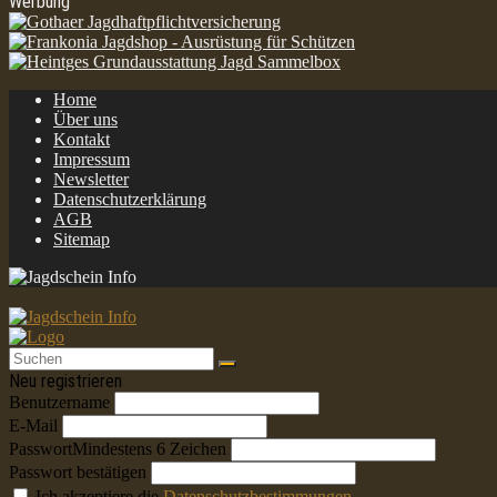
Werbung
Home
Über uns
Kontakt
Impressum
Newsletter
Datenschutzerklärung
AGB
Sitemap
Neu registrieren
Benutzername
E-Mail
Passwort
Mindestens 6 Zeichen
Passwort bestätigen
Ich akzeptiere die
Datenschutzbestimmungen