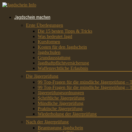
Jagdschein machen
Erste Überlegungen
Die 15 besten Tipps & Tricks
Was bedeutet Jagd
Kursformen
Kosten für den Jagdschein
Jagdschulen
Grundausstattung
Jagdhaftpflichtversicherung
Waffenrechtliche Erlaubnis
Die Jägerprüfung
99 Top-Fragen für die mündliche Jägerprüfung – T
99 Top-Fragen für die mündliche Jägerprüfung – T
Jägerprüfungsordnungen
Schriftliche Jägerprüfung
Mündliche Jägerprüfung
Praktische Jägerprüfung
Wiederholung der Jägerprüfung
Nach der Jägerprüfung
Beantragung Jagdschein