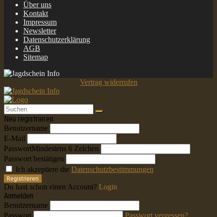
Über uns
Kontakt
Impressum
Newsletter
Datenschutzerklärung
AGB
Sitemap
Vertrag widerrufen
Neu registrieren
Benutzername
E-Mail
Passwort
Mindestens 6 Zeichen
Passwort bestätigen
Ich akzeptiere die
Datenschutzbestimmungen
Registrieren
Du hast schon einen Account?
Login
Anmelden
Benutzername
Passwort
Passwort vergessen?