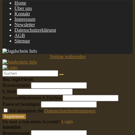
Home
Über uns
Kontakt
Impressum
Newsletter
Datenschutzerklärung
AGB
Sitemap
Vertrag widerrufen
Neu registrieren
Benutzername
E-Mail
Passwort
Mindestens 6 Zeichen
Passwort bestätigen
Ich akzeptiere die
Datenschutzbestimmungen
Registrieren
Du hast schon einen Account?
Login
Anmelden
Benutzername