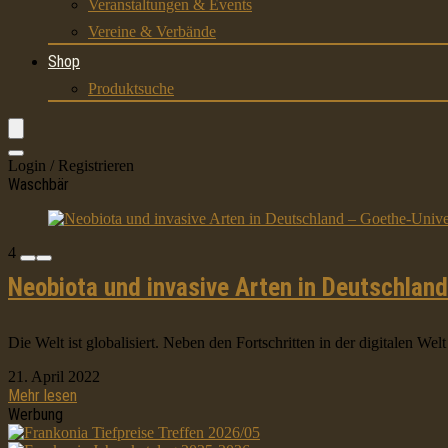
Veranstaltungen & Events
Vereine & Verbände
Shop
Produktsuche
Login / Registrieren
Waschbär
4
Neobiota und invasive Arten in Deutschlan
Die Welt ist globalisiert. Neben den Fortschritten in der digitalen 
21. April 2022
Mehr lesen
Werbung