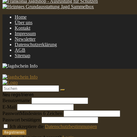
Home
Über uns
Kontakt
Impressum
Newsletter
Datenschutzerklärung
AGB
Sitemap
Neu registrieren
Benutzername
E-Mail
Passwort
Mindestens 6 Zeichen
Passwort bestätigen
Ich akzeptiere die
Datenschutzbestimmungen
Registrieren