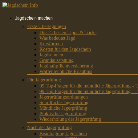
Jagdschein machen
Erste Überlegungen
Die 15 besten Tipps & Tricks
Was bedeutet Jagd
Kursformen
Kosten für den Jagdschein
Jagdschulen
Grundausstattung
Jagdhaftpflichtversicherung
Waffenrechtliche Erlaubnis
Die Jägerprüfung
99 Top-Fragen für die mündliche Jägerprüfung – T
99 Top-Fragen für die mündliche Jägerprüfung – T
Jägerprüfungsordnungen
Schriftliche Jägerprüfung
Mündliche Jägerprüfung
Praktische Jägerprüfung
Wiederholung der Jägerprüfung
Nach der Jägerprüfung
Beantragung Jagdschein