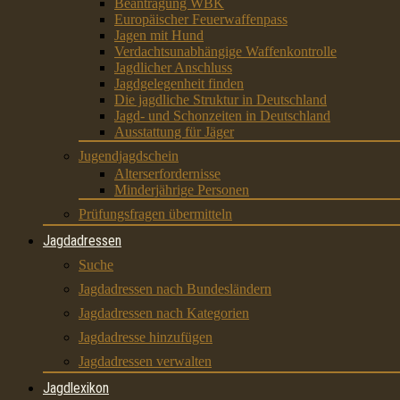
Beantragung WBK
Europäischer Feuerwaffenpass
Jagen mit Hund
Verdachtsunabhängige Waffenkontrolle
Jagdlicher Anschluss
Jagdgelegenheit finden
Die jagdliche Struktur in Deutschland
Jagd- und Schonzeiten in Deutschland
Ausstattung für Jäger
Jugendjagdschein
Alterserfordernisse
Minderjährige Personen
Prüfungsfragen übermitteln
Jagdadressen
Suche
Jagdadressen nach Bundesländern
Jagdadressen nach Kategorien
Jagdadresse hinzufügen
Jagdadressen verwalten
Jagdlexikon