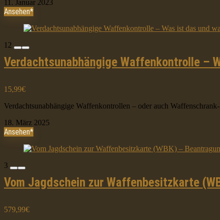
11. Januar 2023
Ansehen*
12
Verdachtsunabhängige Waffenkontrolle – W
15,99€
Verdachtsunabhängige Waffenkontrollen – oder auch Waffenschrank-Ko
18. März 2025
Ansehen*
3
Vom Jagdschein zur Waffenbesitzkarte (W
579,99€