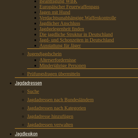
Beantragung WBK
Europäischer Feuerwaffenpass
Jagen mit Hund
Verdachtsunabhängige Waffenkontrolle
Jagdlicher Anschluss
Jagdgelegenheit finden
Die jagdliche Struktur in Deutschland
Jagd- und Schonzeiten in Deutschland
Ausstattung für Jäger
Jugendjagdschein
Alterserfordernisse
Minderjährige Personen
Prüfungsfragen übermitteln
Jagdadressen
Suche
Jagdadressen nach Bundesländern
Jagdadressen nach Kategorien
Jagdadresse hinzufügen
Jagdadressen verwalten
Jagdlexikon