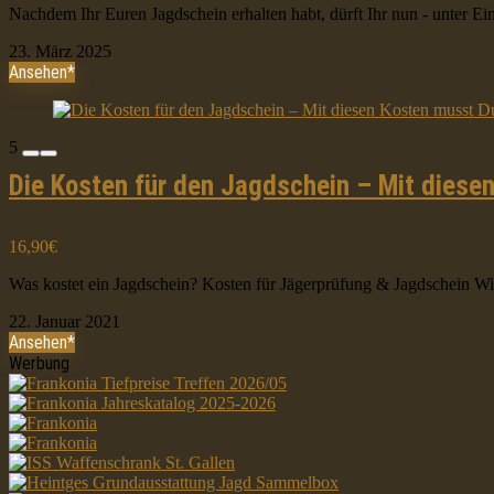
Nachdem Ihr Euren Jagdschein erhalten habt, dürft Ihr nun - unter E
23. März 2025
Ansehen*
5
Die Kosten für den Jagdschein – Mit diese
16,90€
Was kostet ein Jagdschein? Kosten für Jägerprüfung & Jagdschein Wie
22. Januar 2021
Ansehen*
Werbung