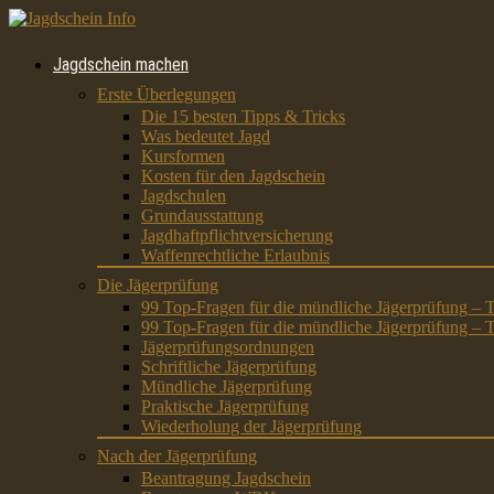
Jagdschein machen
Erste Überlegungen
Die 15 besten Tipps & Tricks
Was bedeutet Jagd
Kursformen
Kosten für den Jagdschein
Jagdschulen
Grundausstattung
Jagdhaftpflichtversicherung
Waffenrechtliche Erlaubnis
Die Jägerprüfung
99 Top-Fragen für die mündliche Jägerprüfung – T
99 Top-Fragen für die mündliche Jägerprüfung – T
Jägerprüfungsordnungen
Schriftliche Jägerprüfung
Mündliche Jägerprüfung
Praktische Jägerprüfung
Wiederholung der Jägerprüfung
Nach der Jägerprüfung
Beantragung Jagdschein