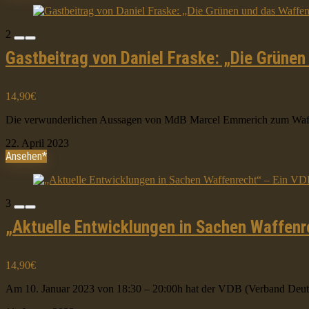
2
Gastbeitrag von Daniel Fraske: „Die Grüne
14,90€
Die verwunderlichen Aussagen von MdB Marcel Emmerich zum Waffenr
22. April 2023
Ansehen*
3
„Aktuelle Entwicklungen in Sachen Waffenr
14,90€
Am 10. Januar 2023 von 18:30 – 20:00h hat der VDB (Verband Deutsc