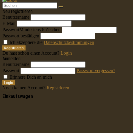
Neu registrieren
Benutzername
E-Mail
Passwort
Mindestens 6 Zeichen
Passwort bestätigen
Ich akzeptiere die
Datenschutzbestimmungen
Registrieren
Du hast schon einen Account?
Login
Anmelden
Benutzername
Passwort
Passwort vergessen?
Erinnere Dich an mich
Login
Noch keinen Account?
Registrieren
Einkaufswagen