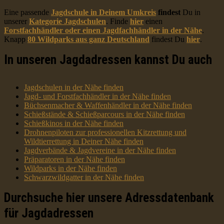
Eine passende
Jagdschule in Deinem Umkreis
findest
Du in
unserer
Kategorie Jagdschulen
. Finde
hier
einen
Forstfachhändler oder einen Jagdfachhändler in der Nähe
.
Knapp
80 Wildparks aus ganz Deutschland
findest Du
hier
.
In unseren Jagdadressen kannst Du auch
Jagdschulen in der Nähe finden
Jagd- und Forstfachhändler in der Nähe finden
Büchsenmacher & Waffenhändler in der Nähe finden
Schießstände & Schießparcours in der Nähe finden
Schießkinos in der Nähe finden
Drohnenpiloten zur professionellen Kitzrettung und
Wildtierrettung in Deiner Nähe finden
Jagdverbände & Jagdvereine in der Nähe finden
Präparatoren in der Nähe finden
Wildparks in der Nähe finden
Schwarzwildgatter in der Nähe finden
Durchsuche hier unsere Adressdatenbank
für Jagdadressen