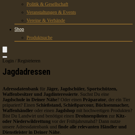
Politik & Gesellschaft
Veranstaltungen & Events
Vereine & Verbände
Shop
Produktsuche
Login / Registrieren
Jagdadressen
Adressdatenbank
für
Jäger, Jagdschüler, Sportschützen,
Waffenbesitzer und Jagdinteressierte
. Suchst Du eine
Jagdschule in Deiner Nähe
? Oder einen
Präparator
, der ein Tier
präpariert? Einen
Schießstand, Schießparcour, Büchsenmacher,
Waffenhändler
oder einen
Jagdshop
mit hochwertigen Produkten?
Bist Du Landwirt und benötigst einen
Drohnenpiloten
zur
Kitz-
oder Niederwildrettung
vor der Frühjahrsmahd? Dann nutze
unsere Adressdatenbank und
finde alle relevanten Händler und
Dienstleister in Deiner Nähe
.