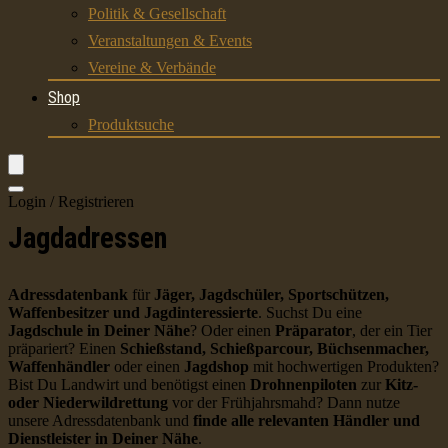
Politik & Gesellschaft
Veranstaltungen & Events
Vereine & Verbände
Shop
Produktsuche
Login / Registrieren
Jagdadressen
Adressdatenbank
für
Jäger, Jagdschüler, Sportschützen,
Waffenbesitzer und Jagdinteressierte
. Suchst Du eine
Jagdschule in Deiner Nähe
? Oder einen
Präparator
, der ein Tier
präpariert? Einen
Schießstand, Schießparcour, Büchsenmacher,
Waffenhändler
oder einen
Jagdshop
mit hochwertigen Produkten?
Bist Du Landwirt und benötigst einen
Drohnenpiloten
zur
Kitz-
oder Niederwildrettung
vor der Frühjahrsmahd? Dann nutze
unsere Adressdatenbank und
finde alle relevanten Händler und
Dienstleister in Deiner Nähe
.