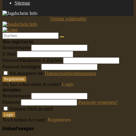
Sitemap
Vertrag widerrufen
Neu registrieren
Benutzername
E-Mail
Passwort
Mindestens 6 Zeichen
Passwort bestätigen
Ich akzeptiere die
Datenschutzbestimmungen
Registrieren
Du hast schon einen Account?
Login
Anmelden
Benutzername
Passwort
Passwort vergessen?
Erinnere Dich an mich
Login
Noch keinen Account?
Registrieren
Einkaufswagen