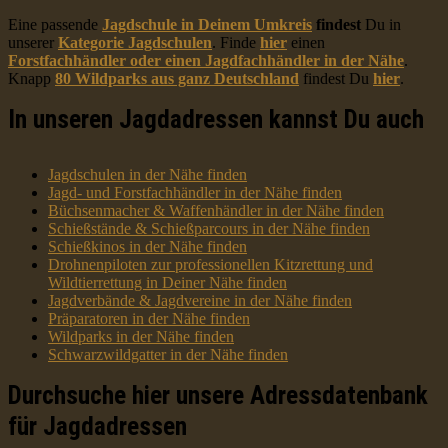
Eine passende
Jagdschule in Deinem Umkreis
findest
Du in
unserer
Kategorie Jagdschulen
. Finde
hier
einen
Forstfachhändler oder einen Jagdfachhändler in der Nähe
.
Knapp
80 Wildparks aus ganz Deutschland
findest Du
hier
.
In unseren Jagdadressen kannst Du auch
Jagdschulen in der Nähe finden
Jagd- und Forstfachhändler in der Nähe finden
Büchsenmacher & Waffenhändler in der Nähe finden
Schießstände & Schießparcours in der Nähe finden
Schießkinos in der Nähe finden
Drohnenpiloten zur professionellen Kitzrettung und
Wildtierrettung in Deiner Nähe finden
Jagdverbände & Jagdvereine in der Nähe finden
Präparatoren in der Nähe finden
Wildparks in der Nähe finden
Schwarzwildgatter in der Nähe finden
Durchsuche hier unsere Adressdatenbank
für Jagdadressen