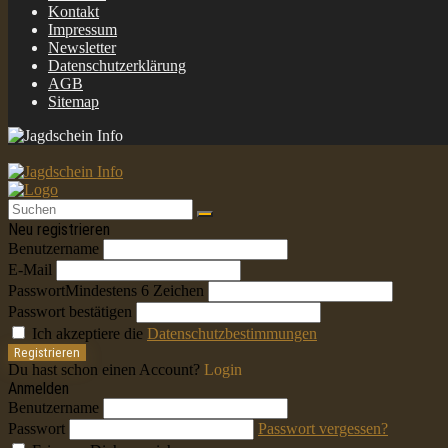
Kontakt
Impressum
Newsletter
Datenschutzerklärung
AGB
Sitemap
Neu registrieren
Benutzername
E-Mail
Passwort
Mindestens 6 Zeichen
Passwort bestätigen
Ich akzeptiere die
Datenschutzbestimmungen
Registrieren
Du hast schon einen Account?
Login
Anmelden
Benutzername
Passwort
Passwort vergessen?