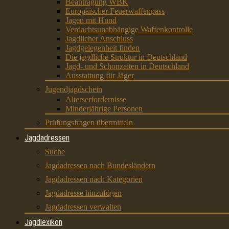
Beantragung WBK
Europäischer Feuerwaffenpass
Jagen mit Hund
Verdachtsunabhängige Waffenkontrolle
Jagdlicher Anschluss
Jagdgelegenheit finden
Die jagdliche Struktur in Deutschland
Jagd- und Schonzeiten in Deutschland
Ausstattung für Jäger
Jugendjagdschein
Alterserfordernisse
Minderjährige Personen
Prüfungsfragen übermitteln
Jagdadressen
Suche
Jagdadressen nach Bundesländern
Jagdadressen nach Kategorien
Jagdadresse hinzufügen
Jagdadressen verwalten
Jagdlexikon