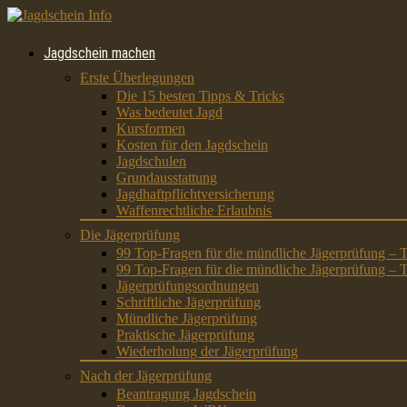
Jagdschein machen
Erste Überlegungen
Die 15 besten Tipps & Tricks
Was bedeutet Jagd
Kursformen
Kosten für den Jagdschein
Jagdschulen
Grundausstattung
Jagdhaftpflichtversicherung
Waffenrechtliche Erlaubnis
Die Jägerprüfung
99 Top-Fragen für die mündliche Jägerprüfung – T
99 Top-Fragen für die mündliche Jägerprüfung – T
Jägerprüfungsordnungen
Schriftliche Jägerprüfung
Mündliche Jägerprüfung
Praktische Jägerprüfung
Wiederholung der Jägerprüfung
Nach der Jägerprüfung
Beantragung Jagdschein