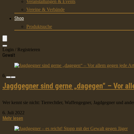
Veranstaltungen & Events
Vereine & Verbände
Shop
Produktsuche
Login / Registrieren
Gewalt
6
Jagdgegner sind gerne „dagegen“ – Vor all
Wer kennt sie nicht: Tierrechtler, Waffengegner, Jagdgegner und andere
6. Juli 2022
Mehr lesen