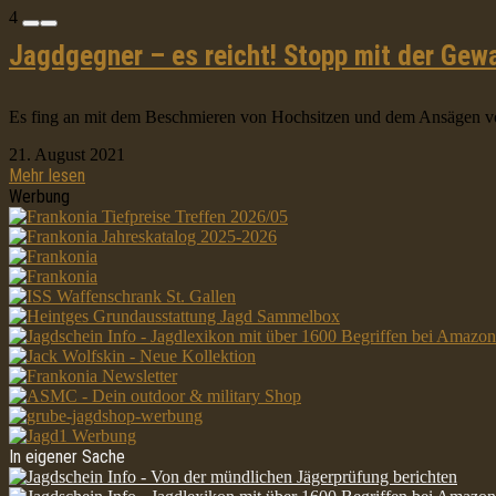
4
Jagdgegner – es reicht! Stopp mit der Gew
Es fing an mit dem Beschmieren von Hochsitzen und dem Ansägen von 
21. August 2021
Mehr lesen
Werbung
In eigener Sache