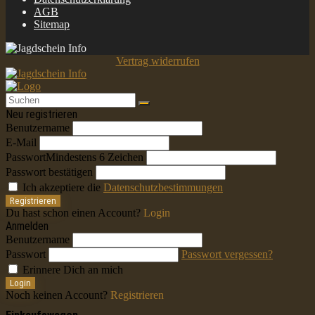
AGB
Sitemap
Vertrag widerrufen
Neu registrieren
Benutzername
E-Mail
Passwort
Mindestens 6 Zeichen
Passwort bestätigen
Ich akzeptiere die
Datenschutzbestimmungen
Registrieren
Du hast schon einen Account?
Login
Anmelden
Benutzername
Passwort
Passwort vergessen?
Erinnere Dich an mich
Login
Noch keinen Account?
Registrieren