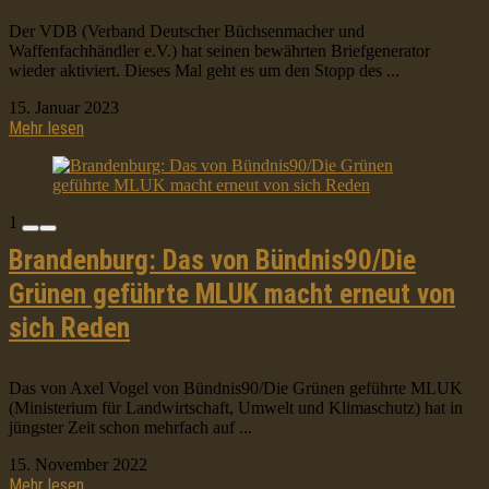
Der VDB (Verband Deutscher Büchsenmacher und
Waffenfachhändler e.V.) hat seinen bewährten Briefgenerator
wieder aktiviert. Dieses Mal geht es um den Stopp des ...
15. Januar 2023
Mehr lesen
1
Brandenburg: Das von Bündnis90/Die
Grünen geführte MLUK macht erneut von
sich Reden
Das von Axel Vogel von Bündnis90/Die Grünen geführte MLUK
(Ministerium für Landwirtschaft, Umwelt und Klimaschutz) hat in
jüngster Zeit schon mehrfach auf ...
15. November 2022
Mehr lesen