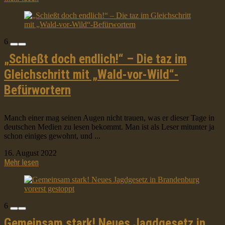
6
„Schießt doch endlich!“ – Die taz im
Gleichschritt mit „Wald-vor-Wild“-
Befürwortern
Manch einer mag seinen Augen nicht trauen, was er dieser Tage in
deutschen Medien zu lesen bekommt. Man ist als Leser mitunter ja
schon einiges gewohnt, und ...
16. August 2022
Mehr lesen
6
Gemeinsam stark! Neues Jagdgesetz in