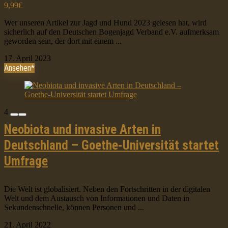
9,99€
Wer unseren Artikel zur Jagd und Hund 2023 gelesen hat, wird
sicherlich auf den Deutschen Bogenjagd Verband e.V. aufmerksam
geworden sein, der dort mit einem ...
17. April 2023
Ansehen*
4
Neobiota und invasive Arten in
Deutschland – Goethe-Universität startet
Umfrage
Die Welt ist globalisiert. Neben den Fortschritten in der digitalen
Welt und dem Austausch von Informationen und Daten in
Sekundenschnelle, können Personen und ...
21. April 2022