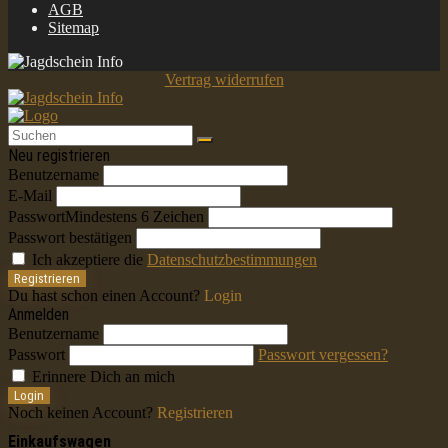
AGB
Sitemap
Vertrag widerrufen
Neu registrieren
Benutzername
E-Mail
Passwort
Mindestens 6 Zeichen
Passwort bestätigen
Ich akzeptiere die
Datenschutzbestimmungen
Registrieren
Du hast schon einen Account?
Login
Anmelden
Benutzername
Passwort
Passwort vergessen?
Erinnere Dich an mich
Login
Noch keinen Account?
Registrieren
Einkaufswagen