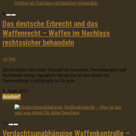
6
Das deutsche Erbrecht und das
Waffenrecht – Waffen im Nachlass
rechtssicher behandeln
19,50€
Deutschland mit seiner Vielzahl an Gesetzen, Verordnungen und
Richtlinien bringt tagtäglich Menschen an den Rand der
Verzweiflung. Gefühlt gibt es für jede ...
8. April 2023
Ansehen*
12
Verdachtsunabhängige Waffenkontrolle –