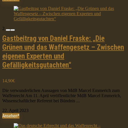
2
Gastbeitrag von Daniel Fraske: „Die
Grünen und das Waffengesetz – Zwischen
eigenen Experten und
Gefälligkeitsgutachten“
14,90€
Die verwunderlichen Aussagen von MdB Marcel Emmerich zum
Waffenrecht Am 11. April veröffentlichte MdB Marcel Emmerich,
Wissenschaftlicher Referent bei Bündnis ...
22. April 2023
Ansehen*