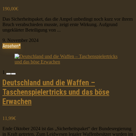
190,00€
Das Sicherheitspaket, das die Ampel unbedingt noch kurz vor ihrem
Bruch verabschieden musste, zeigt erste Wirkung. Aufgrund
ungeklärter Beteiligung von ...
9. November 2024
Ansehen*
1
Deutschland und die Waffen –
Taschenspielertricks und das böse
Erwachen
11,99€
Ende Oktober 2024 ist das „Sicherheitspaket“ der Bundesregierung
in Kraft getreten. Zum Leidwesen legaler Waffenbesitzer wurden im