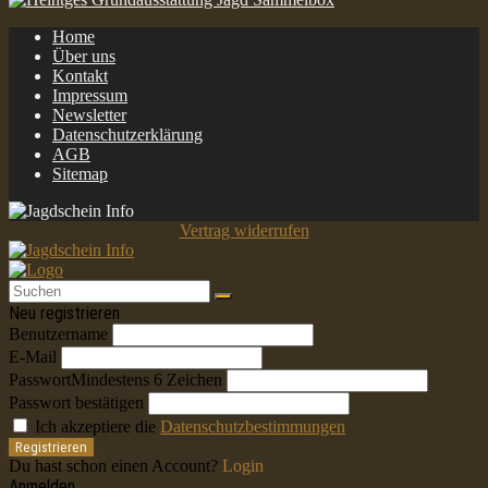
Home
Über uns
Kontakt
Impressum
Newsletter
Datenschutzerklärung
AGB
Sitemap
Vertrag widerrufen
Neu registrieren
Benutzername
E-Mail
Passwort
Mindestens 6 Zeichen
Passwort bestätigen
Ich akzeptiere die
Datenschutzbestimmungen
Registrieren
Du hast schon einen Account?
Login
Anmelden