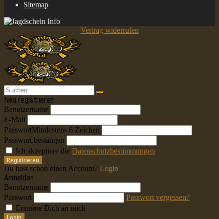
Sitemap
Vertrag widerrufen
Neu registrieren
Benutzername
E-Mail
Passwort
Mindestens 6 Zeichen
Passwort bestätigen
Ich akzeptiere die
Datenschutzbestimmungen
Registrieren
Du hast schon einen Account?
Login
Anmelden
Benutzername
Passwort
Passwort vergessen?
Erinnere Dich an mich
Login