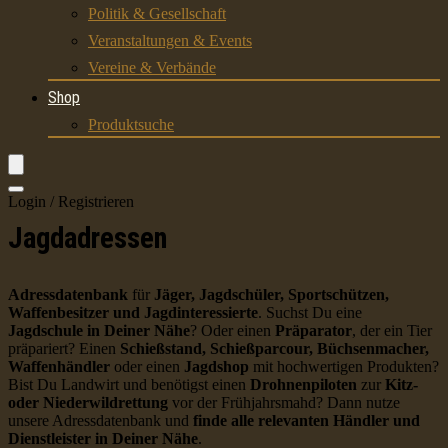
Politik & Gesellschaft
Veranstaltungen & Events
Vereine & Verbände
Shop
Produktsuche
Login / Registrieren
Jagdadressen
Adressdatenbank
für
Jäger, Jagdschüler, Sportschützen,
Waffenbesitzer und Jagdinteressierte
. Suchst Du eine
Jagdschule in Deiner Nähe
? Oder einen
Präparator
, der ein Tier
präpariert? Einen
Schießstand, Schießparcour, Büchsenmacher,
Waffenhändler
oder einen
Jagdshop
mit hochwertigen Produkten?
Bist Du Landwirt und benötigst einen
Drohnenpiloten
zur
Kitz-
oder Niederwildrettung
vor der Frühjahrsmahd? Dann nutze
unsere Adressdatenbank und
finde alle relevanten Händler und
Dienstleister in Deiner Nähe
.