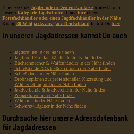
Eine passende
Jagdschule in Deinem Umkreis
findest
Du in
unserer
Kategorie Jagdschulen
. Finde
hier
einen
Forstfachhändler oder einen Jagdfachhändler in der Nähe
.
Knapp
80 Wildparks aus ganz Deutschland
findest Du
hier
.
In unseren Jagdadressen kannst Du auch
Jagdschulen in der Nähe finden
Jagd- und Forstfachhändler in der Nähe finden
Büchsenmacher & Waffenhändler in der Nähe finden
Schießstände & Schießparcours in der Nähe finden
Schießkinos in der Nähe finden
Drohnenpiloten zur professionellen Kitzrettung und
Wildtierrettung in Deiner Nähe finden
Jagdverbände & Jagdvereine in der Nähe finden
Präparatoren in der Nähe finden
Wildparks in der Nähe finden
Schwarzwildgatter in der Nähe finden
Durchsuche hier unsere Adressdatenbank
für Jagdadressen