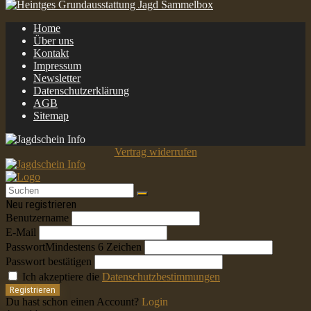
Home
Über uns
Kontakt
Impressum
Newsletter
Datenschutzerklärung
AGB
Sitemap
Vertrag widerrufen
Neu registrieren
Benutzername
E-Mail
Passwort
Mindestens 6 Zeichen
Passwort bestätigen
Ich akzeptiere die
Datenschutzbestimmungen
Registrieren
Du hast schon einen Account?
Login