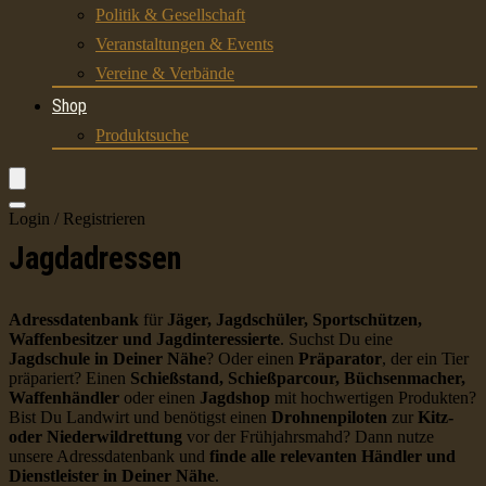
Politik & Gesellschaft
Veranstaltungen & Events
Vereine & Verbände
Shop
Produktsuche
Login / Registrieren
Jagdadressen
Adressdatenbank
für
Jäger, Jagdschüler, Sportschützen,
Waffenbesitzer und Jagdinteressierte
. Suchst Du eine
Jagdschule in Deiner Nähe
? Oder einen
Präparator
, der ein Tier
präpariert? Einen
Schießstand, Schießparcour, Büchsenmacher,
Waffenhändler
oder einen
Jagdshop
mit hochwertigen Produkten?
Bist Du Landwirt und benötigst einen
Drohnenpiloten
zur
Kitz-
oder Niederwildrettung
vor der Frühjahrsmahd? Dann nutze
unsere Adressdatenbank und
finde alle relevanten Händler und
Dienstleister in Deiner Nähe
.