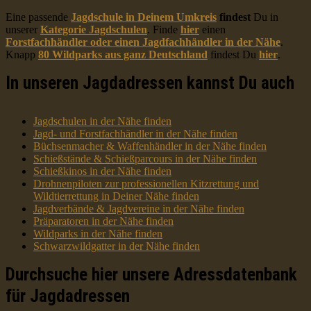
Eine passende
Jagdschule in Deinem Umkreis
findest
Du in
unserer
Kategorie Jagdschulen
. Finde
hier
einen
Forstfachhändler oder einen Jagdfachhändler in der Nähe
.
Knapp
80 Wildparks aus ganz Deutschland
findest Du
hier
.
In unseren Jagdadressen kannst Du auch
Jagdschulen in der Nähe finden
Jagd- und Forstfachhändler in der Nähe finden
Büchsenmacher & Waffenhändler in der Nähe finden
Schießstände & Schießparcours in der Nähe finden
Schießkinos in der Nähe finden
Drohnenpiloten zur professionellen Kitzrettung und
Wildtierrettung in Deiner Nähe finden
Jagdverbände & Jagdvereine in der Nähe finden
Präparatoren in der Nähe finden
Wildparks in der Nähe finden
Schwarzwildgatter in der Nähe finden
Durchsuche hier unsere Adressdatenbank
für Jagdadressen