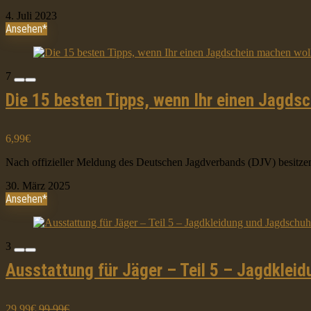
4. Juli 2023
Ansehen*
7
Die 15 besten Tipps, wenn Ihr einen Jagds
6,99€
Nach offizieller Meldung des Deutschen Jagdverbands (DJV) besitzen
30. März 2025
Ansehen*
3
Ausstattung für Jäger – Teil 5 – Jagdklei
29,99€
99,99€