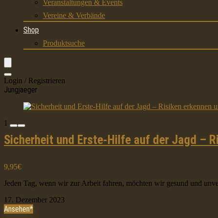
Veranstaltungen & Events
Vereine & Verbände
Shop
Produktsuche
Login / Registrieren
Jungjaeger
1
Sicherheit und Erste-Hilfe auf der Jagd – 
9,95€
Jeden Tag, wenn wir zur Arbeit fahren, möchten wir gesund und unvers
17. Dezember 2023
Ansehen*