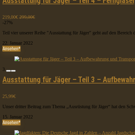
Ausstattung für Jäger – Teil 4 – Ferngläse
219,00€
299,00€
-27%
Teil vier unserer Reihe "Ausstattung für Jäger" geht auf den Bereich d
22. Januar 2022
Ansehen*
3
Ausstattung für Jäger – Teil 3 – Aufbewah
25,99€
Unser dritter Beitrag zum Thema „Ausrüstung für Jäger“ hat den Sch
15. Januar 2022
Ansehen*