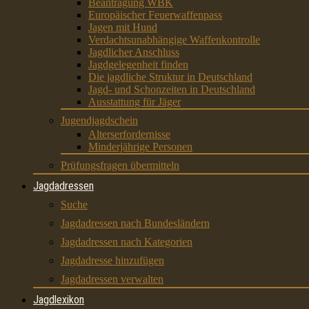
Beantragung WBK
Europäischer Feuerwaffenpass
Jagen mit Hund
Verdachtsunabhängige Waffenkontrolle
Jagdlicher Anschluss
Jagdgelegenheit finden
Die jagdliche Struktur in Deutschland
Jagd- und Schonzeiten in Deutschland
Ausstattung für Jäger
Jugendjagdschein
Alterserfordernisse
Minderjährige Personen
Prüfungsfragen übermitteln
Jagdadressen
Suche
Jagdadressen nach Bundesländern
Jagdadressen nach Kategorien
Jagdadresse hinzufügen
Jagdadressen verwalten
Jagdlexikon