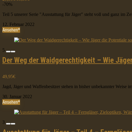
-70%
Teil 5 unserer Serie "Ausstattung für Jäger" steht voll und ganz im 
12. Februar 2022
Ansehen*
5
Der Weg der Waidgerechtigkeit – Wie Jäger 
49,95€
Jagd, Jäger und Waffenbesitzer stehen in bisher unbekannter Weise
30. Januar 2022
Ansehen*
3