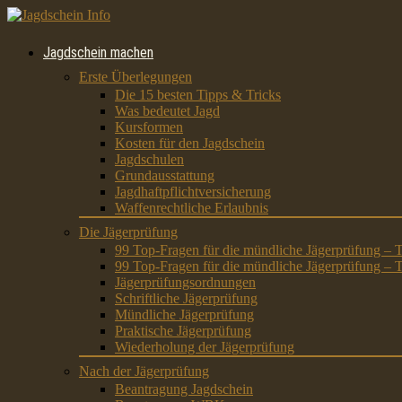
Jagdschein machen
Erste Überlegungen
Die 15 besten Tipps & Tricks
Was bedeutet Jagd
Kursformen
Kosten für den Jagdschein
Jagdschulen
Grundausstattung
Jagdhaftpflichtversicherung
Waffenrechtliche Erlaubnis
Die Jägerprüfung
99 Top-Fragen für die mündliche Jägerprüfung – T
99 Top-Fragen für die mündliche Jägerprüfung – T
Jägerprüfungsordnungen
Schriftliche Jägerprüfung
Mündliche Jägerprüfung
Praktische Jägerprüfung
Wiederholung der Jägerprüfung
Nach der Jägerprüfung
Beantragung Jagdschein