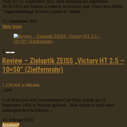
Vom 10.-12. September 2021 fand erstmalig die Jagdmesse
HUBANA auf Schloss Lembeck in Dorsten statt. Unter dem Motto
"Jagderlebnistage Schloss Lembeck" drehte ...
13. September 2021
Mehr lesen
2
Review – Zieloptik ZEISS „Victory HT 2.5 –
10×50“ (Zielfernrohr)
1.259,00€
1.789,00€
-30%
Carl Zeiss und sein Unternehmen Carl Zeiss wurde am 11.
September 1816 in Weimar geboren. 1846 erhielt er nach einer
umfangreichen fachlichen ...
16. Februar 2025
Ansehen*