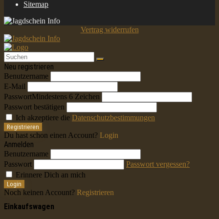
Sitemap
Vertrag widerrufen
Neu registrieren
Benutzername
E-Mail
Passwort
Mindestens 6 Zeichen
Passwort bestätigen
Ich akzeptiere die
Datenschutzbestimmungen
Registrieren
Du hast schon einen Account?
Login
Anmelden
Benutzername
Passwort
Passwort vergessen?
Erinnere Dich an mich
Login
Noch keinen Account?
Registrieren
Einkaufswagen