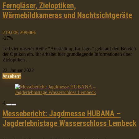
Ferngläser, Zieloptiken,
Wärmebildkameras und Nachtsichtgeräte
219,00€
299,00€
-27%
Teil vier unserer Reihe "Ausstattung für Jäger" geht auf den Bereich
der Optiken ein. Ihr erhaltet hier grundlegende Informationen über
Zieloptiken ...
22. Januar 2022
Ansehen*
4
Messebericht: Jagdmesse HUBANA –
Jagderlebnistage Wasserschloss Lembeck