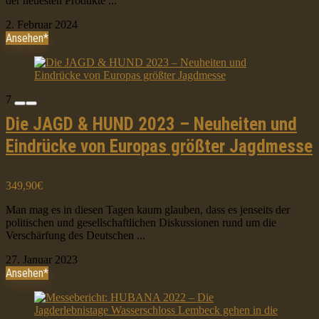
der neuesten Produkte ...
2. Februar 2024
Ansehen*
7
Die JAGD & HUND 2023 – Neuheiten und
Eindrücke von Europas größter Jagdmesse
349,90€
Man mag es in diesen Tagen kaum glauben, dass es jenseits der
politischen und gesellschaftlichen Diskussionen rund um die
Verschärfung des Deutschen ...
27. Januar 2023
Ansehen*