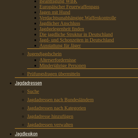
Beantragung WBK
Europäischer Feuerwaffenpass
Jagen mit Hund
Verdachtsunabhängige Waffenkontrolle
Jagdlicher Anschluss
Jagdgelegenheit finden
Die jagdliche Struktur in Deutschland
Jagd- und Schonzeiten in Deutschland
Ausstattung für Jäger
Jugendjagdschein
Alterserfordernisse
Minderjährige Personen
Prüfungsfragen übermitteln
Jagdadressen
Suche
Jagdadressen nach Bundesländern
Jagdadressen nach Kategorien
Jagdadresse hinzufügen
Jagdadressen verwalten
Jagdlexikon