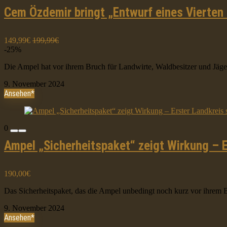
Cem Özdemir bringt „Entwurf eines Vierte
149,99€
199,99€
-25%
Die Ampel hat vor ihrem Bruch für Landwirte, Waldbesitzer und Jäger
9. November 2024
Ansehen*
0
Ampel „Sicherheitspaket“ zeigt Wirkung – E
190,00€
Das Sicherheitspaket, das die Ampel unbedingt noch kurz vor ihrem B
9. November 2024
Ansehen*