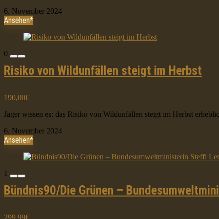
6. November 2024
Ansehen*
0
Risiko von Wildunfällen steigt im Herbst
190,00€
Jäger wissen es: das Risiko von Wildunfällen steigt im Herbst erhebli
6. November 2024
Ansehen*
1
Bündnis90/Die Grünen – Bundesumweltminis
299,99€