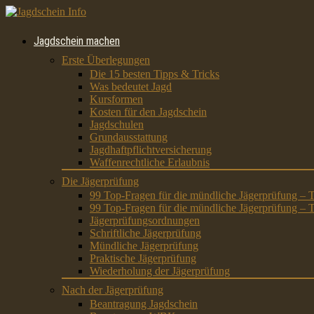
Jagdschein machen
Erste Überlegungen
Die 15 besten Tipps & Tricks
Was bedeutet Jagd
Kursformen
Kosten für den Jagdschein
Jagdschulen
Grundausstattung
Jagdhaftpflichtversicherung
Waffenrechtliche Erlaubnis
Die Jägerprüfung
99 Top-Fragen für die mündliche Jägerprüfung – T
99 Top-Fragen für die mündliche Jägerprüfung – T
Jägerprüfungsordnungen
Schriftliche Jägerprüfung
Mündliche Jägerprüfung
Praktische Jägerprüfung
Wiederholung der Jägerprüfung
Nach der Jägerprüfung
Beantragung Jagdschein