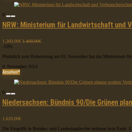
0
NRW: Ministerium für Landwirtschaft und 
1.260,00€
1.400,00€
-10%
Pünktlich zum Hubertustag am 03. November hat das Ministerium für
9. November 2024
Ansehen*
0
Niedersachsen: Bündnis 90/Die Grünen pla
1.620,00€
Die Eingriffe in Bundes- und Landesjagdrechte nehmen kein Ende. E