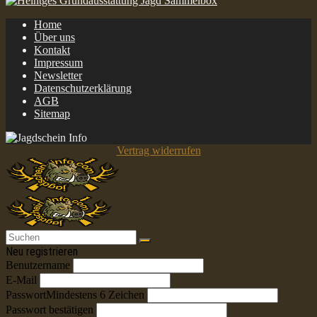
Home
Über uns
Kontakt
Impressum
Newsletter
Datenschutzerklärung
AGB
Sitemap
Vertrag widerrufen
Neu registrieren
Benutzername
E-Mail
Passwort
Mindestens 6 Zeichen
Passwort bestätigen