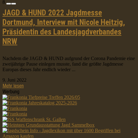
8
JAGD & HUND 2022 Jagdmesse
Dortmund, Interview mit Nicole Heitzig,
Präsidentin des Landesjagdverbandes
NRW
Nachdem die JAGD & HUND aufgrund der Corona Pandemie eine
zweijährige Pause einlegen musste, fand die größte Jagdmesse
Europas dieses Jahr endlich wieder ...
9. Juni 2022
Mehr lesen
Werbung