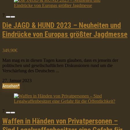
7
Die JAGD & HUND 2023 – Neuheiten und
Eindrücke von Europas größter Jagdmesse
349,90€
Man mag es in diesen Tagen kaum glauben, dass es jenseits der
politischen und gesellschaftlichen Diskussionen rund um die
Verschärfung des Deutschen ...
27. Januar 2023
Ansehen*
7
Waffen in Händen von Privatpersonen –