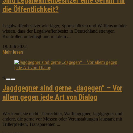
Sind Legalwaffenbesitzer eine Gefahr für
die Öffentlichkeit?
Legalwaffenbesitzer wie Jäger, Sportschützen und Waffensammler
wissen, dass der Legalwaffenbesitz in Deutschland strengen
Kontrollen unterliegt und mit dem ...
18. Juli 2022
Mehr lesen
6
Jagdgegner sind gerne „dagegen“ – Vor
allem gegen jede Art von Dialog
Wer kennt sie nicht: Tierrechtler, Waffengegner, Jagdgegner und
andere, die gerne vor Messen oder Veranstaltungen lautstark mit
Trillerpfeifen, Transparenten ...