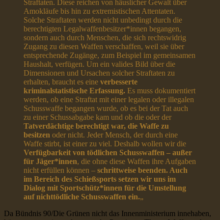
Straftaten. Diese reichen von häuslicher Gewalt über
Amokläufe bis hin zu extremistischen Attentaten.
Solche Straftaten werden nicht unbedingt durch die
berechtigten Legalwaffenbesitzer*innen begangen,
sondern auch durch Menschen, die sich rechtswidrig
Zugang zu diesen Waffen verschaffen, weil sie über
entsprechende Zugänge, zum Beispiel im gemeinsamen
Haushalt, verfügen. Um ein valides Bild über die
Dimensionen und Ursachen solcher Straftaten zu
erhalten, braucht es eine
verbesserte
kriminalstatistische Erfassung.
Es muss dokumentiert
werden, ob eine Straftat mit einer legalen oder illegalen
Schusswaffe begangen wurde, ob es bei der Tat auch
zu einer Schussabgabe kam und ob die oder der
Tatverdächtige berechtigt war, die Waffe zu
besitzen
oder nicht. Jeder Mensch, der durch eine
Waffe stirbt, ist einer zu viel. Deshalb wollen wir die
Verfügbarkeit von tödlichen Schusswaffen – außer
für Jäger*innen
, die ohne diese Waffen ihre Aufgaben
nicht erfüllen können –
schrittweise beenden. Auch
im Bereich des
Schießsports setzen wir uns im
Dialog mit Sportschütz*innen für die Umstellung
auf nichttödliche Schusswaffen ein.
„
Da Bündnis 90/Die Grünen nicht das Innenministerium innehaben,