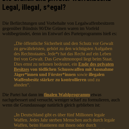
Legal, illegal, s*egal?
Die Befürchtungen und Vorbehalte von Legalwaffenbesitzern
gegenüber Bündnis 90/Die Grünen waren im Vorfeld
wohlbegründet, denn im Entwurf des Parteiprogramms hieß es:
„Die öffentliche Sicherheit und den Schutz vor Gewalt
zu gewährleisten, gehört zu den wichtigsten Aufgaben
des Rechtsstaates. Jede*r hat das Recht auf ein Leben
frei von Gewalt. Das Gewaltmonopol liegt beim Staat.
Dies ernst zu nehmen bedeutet, ein
Ende des privaten
Besitzes
von tödlichen Schusswaffen mit Ausnahme
Jäger*innen und Förster*innen
sowie
illegalen
Waffenbesitz stärker zu kontrollieren
und zu
ahnden“.
Die Partei hat dann im
finalen Wahlprogramm
etwas
nachgebessert und versucht, weniger scharf zu formulieren, auch
wenn die Grundaussage natürlich gleich geblieben ist:
„In Deutschland gibt es über fünf Millionen legale
Waffen. Jedes Jahr sterben Menschen auch durch legale
Waffen, beim Hantieren mit ihnen oder durch