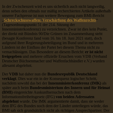
In der Zwischenzeit wird es uns sicherlich auch nicht langweilig,
denn neben den oftmals nur mäßig recherchierten Artikeln außerhalb
unserer Fachpresse ist nun weitere Bewegung zum BMI-Bericht
„
Schreckschusswaffen: Verschärfung des Waffenrechts
“
(Tagesordnungspunkt 51 der 214. Sitzung der
Innenministerkonferenz) zu verzeichnen. Zwar ist dies kein Punkt,
der direkt mit Bündnis 90/Die Grünen im Zusammenhang steht
(besagte Konferenz fand vom 16. bis 18. Juni 2021 statt), doch
aufgrund ihrer Regierungsbeteiligung im Bund und in mehreren
Ländern ist der Einfluss der Partei bei diesem Thema nicht zu
vernachlässigen. Das Besondere an diesem Bericht:
er ist nicht
freigegeben
und mehrere offizielle Ersuchen vom VDB (Verband
Deutscher Büchsenmacher und Waffenfachhändler e.V.) wurden
allesamt abgelehnt.
Der
VDB
hat daher nun die
Bundesrepublik Deutschland
verklagt
. Dies war ein in der Konsequenz logischer Schritt,
nachdem sowohl das bei der
Innenministerkonferenz (IMK)
als
später auch beim
Bundesministerium des Innern und für Heimat
(BMI)
eingereichte Auskunftsersuchen nach dem
Informationsfreiheitsgesetz (IFG)
von beiden Adressaten
abgelehnt
wurde. Die IMK argumentierte damit, dass sie weder
dem IFG des Bundes noch dem der Länder unterliegen würde, das
BMI sah sich grundsätzlich nicht als richtigen Ansprechpartner. Der