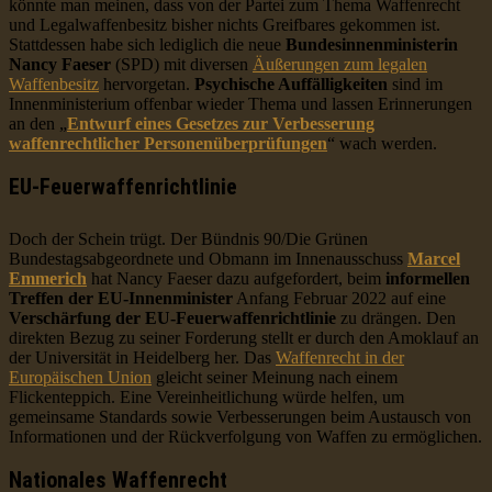
könnte man meinen, dass von der Partei zum Thema Waffenrecht
und Legalwaffenbesitz bisher nichts Greifbares gekommen ist.
Stattdessen habe sich lediglich die neue
Bundesinnenministerin
Nancy Faeser
(SPD) mit diversen
Äußerungen zum legalen
Waffenbesitz
hervorgetan.
Psychische Auffälligkeiten
sind im
Innenministerium offenbar wieder Thema und lassen Erinnerungen
an den „
Entwurf eines Gesetzes zur Verbesserung
waffenrechtlicher Personenüberprüfungen
“ wach werden.
EU-Feuerwaffenrichtlinie
Doch der Schein trügt. Der Bündnis 90/Die Grünen
Bundestagsabgeordnete und Obmann im Innenausschuss
Marcel
Emmerich
hat Nancy Faeser dazu aufgefordert, beim
informellen
Treffen der EU-Innenminister
Anfang Februar 2022 auf eine
Verschärfung der EU-Feuerwaffenrichtlinie
zu drängen. Den
direkten Bezug zu seiner Forderung stellt er durch den Amoklauf an
der Universität in Heidelberg her. Das
Waffenrecht in der
Europäischen Union
gleicht seiner Meinung nach einem
Flickenteppich. Eine Vereinheitlichung würde helfen, um
gemeinsame Standards sowie Verbesserungen beim Austausch von
Informationen und der Rückverfolgung von Waffen zu ermöglichen.
Nationales Waffenrecht