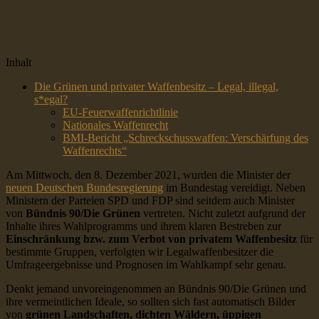
Inhalt
Die Grünen und privater Waffenbesitz – Legal, illegal,
s*egal?
EU-Feuerwaffenrichtlinie
Nationales Waffenrecht
BMI-Bericht „Schreckschusswaffen: Verschärfung des
Waffenrechts“
Am Mittwoch, den 8. Dezember 2021, wurden die Minister der
neuen Deutschen Bundesregierung
im Bundestag vereidigt. Neben
Ministern der Parteien SPD und FDP sind seitdem auch Minister
von
Bündnis 90/Die Grünen
vertreten. Nicht zuletzt aufgrund der
Inhalte ihres Wahlprogramms und ihrem klaren Bestreben zur
Einschränkung bzw. zum Verbot von privatem Waffenbesitz
für
bestimmte Gruppen, verfolgten wir Legalwaffenbesitzer die
Umfrageergebnisse und Prognosen im Wahlkampf sehr genau.
Denkt jemand unvoreingenommen an Bündnis 90/Die Grünen und
ihre vermeintlichen Ideale, so sollten sich fast automatisch Bilder
von
grünen Landschaften, dichten Wäldern, üppigen