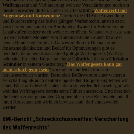
Waffengesetz
und Verhinderung weiterer Verschärfungen noch am
meisten erwarten dürfen. Unter der Überschrift „
Waffenrecht mit
Augenmaß und Konsequenz
“ fordert die FDP die Anwendung
und Durchsetzung des bisher gültigen Waffenrechts, anstatt es zu
verschärfen und somit den Bürokratieaufwand für Behörden und
Legalwaffenbesitzer noch weiter zu erhöhen. Schauen wir also, was
in den nächsten Monaten von Bündnis 90/Die Grünen bzw. der
neuen Bundesregierung als Ganzes zu diesem Thema kommt.
Ansatzmöglichkeiten und Bedarf für Optimierungen gibt es
reichlich, denn bereits das aktuell gültige Waffengesetz (WaffG)
beinhaltet für jeden Bürger so einige Fallstricke, die von
Christian
Schindler
in seinem Gastbeitrag “
Das Waffengesetz kann gar
nicht scharf genug sein
” vorzüglich und leicht ironisch
herausgearbeitet wurden. Besonders Befürwortern einer weiteren
Verschärfung als auch neutral eingestellten Bürgern empfehlen wir
einen Blick auf diese Beispiele, denn sie verdeutlichen sehr gut, wie
weit das Waffengesetz bereits seine Fühler ausstreckt. Und dass sich
die beiden zuvor genannten Gruppen über diese Reichweite mit all
ihren Konsequenzen wirklich bewusst sind, darf angezweifelt
werden.
BMI-Bericht „Schreckschusswaffen: Verschärfung
des Waffenrechts“