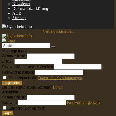
Newsletter
Datenschutzerklärung
AGB
Sitemap
Vertrag widerrufen
Neu registrieren
Benutzername
E-Mail
Passwort
Mindestens 6 Zeichen
Passwort bestätigen
Ich akzeptiere die
Datenschutzbestimmungen
Registrieren
Du hast schon einen Account?
Login
Anmelden
Benutzername
Passwort
Passwort vergessen?
Erinnere Dich an mich
Login