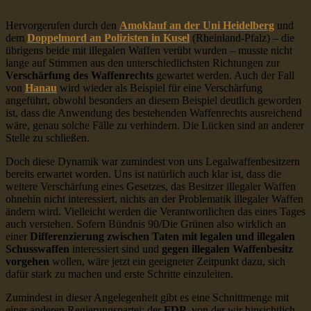
Hervorgerufen durch den
Amoklauf an der Uni Heidelberg
und
dem
Doppelmord an Polizisten in Kusel
(Rheinland-Pfalz) – die
übrigens beide mit illegalen Waffen verübt wurden – musste nicht
lange auf Stimmen aus den unterschiedlichsten Richtungen zur
Verschärfung des Waffenrechts
gewartet werden. Auch der Fall
von
Hanau
wird wieder als Beispiel für eine Verschärfung
angeführt, obwohl besonders an diesem Beispiel deutlich geworden
ist, dass die Anwendung des bestehenden Waffenrechts ausreichend
wäre, genau solche Fälle zu verhindern. Die Lücken sind an anderer
Stelle zu schließen.
Doch diese Dynamik war zumindest von uns Legalwaffenbesitzern
bereits erwartet worden. Uns ist natürlich auch klar ist, dass die
weitere Verschärfung eines Gesetzes, das Besitzer illegaler Waffen
ohnehin nicht interessiert, nichts an der Problematik illegaler Waffen
ändern wird. Vielleicht werden die Verantwortlichen das eines Tages
auch verstehen. Sofern Bündnis 90/Die Grünen also wirklich an
einer
Differenzierung zwischen Taten mit legalen und illegalen
Schusswaffen
interessiert sind und
gegen illegalen Waffenbesitz
vorgehen
wollen, wäre jetzt ein geeigneter Zeitpunkt dazu, sich
dafür stark zu machen und erste Schritte einzuleiten.
Zumindest in dieser Angelegenheit gibt es eine Schnittmenge mit
einer anderen Regierungspartei: der
FDP
, von der wir hinsichtlich