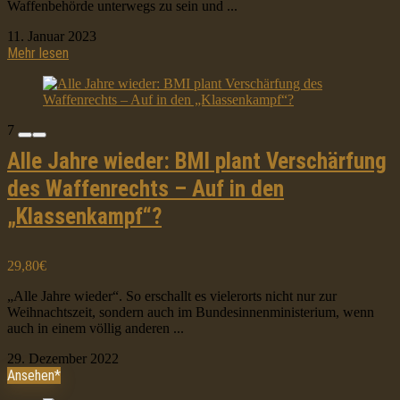
Waffenbehörde unterwegs zu sein und ...
11. Januar 2023
Mehr lesen
7
Alle Jahre wieder: BMI plant Verschärfung
des Waffenrechts – Auf in den
„Klassenkampf“?
29,80€
„Alle Jahre wieder“. So erschallt es vielerorts nicht nur zur
Weihnachtszeit, sondern auch im Bundesinnenministerium, wenn
auch in einem völlig anderen ...
29. Dezember 2022
Ansehen*