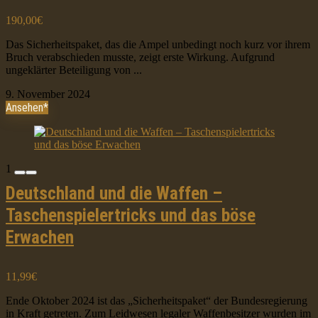
190,00€
Das Sicherheitspaket, das die Ampel unbedingt noch kurz vor ihrem
Bruch verabschieden musste, zeigt erste Wirkung. Aufgrund
ungeklärter Beteiligung von ...
9. November 2024
Ansehen*
1
Deutschland und die Waffen –
Taschenspielertricks und das böse
Erwachen
11,99€
Ende Oktober 2024 ist das „Sicherheitspaket“ der Bundesregierung
in Kraft getreten. Zum Leidwesen legaler Waffenbesitzer wurden im