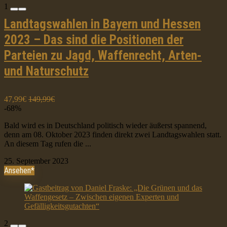
1
Landtagswahlen in Bayern und Hessen
2023 – Das sind die Positionen der
Parteien zu Jagd, Waffenrecht, Arten-
und Naturschutz
47,99€
149,99€
-68%
Bald wird es in Deutschland politisch wieder äußerst spannend,
denn am 08. Oktober 2023 finden direkt zwei Landtagswahlen statt.
An diesem Tag rufen die ...
25. September 2023
Ansehen*
2