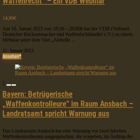
Waffenrecht“ – Ein VDB Webinar
14,90€
Am 10. Januar 2023 von 18:30 – 20:00h hat der VDB (Verband
Deutscher Büchsenmacher und Waffenfachhändler e.V.) zu einem
Webinar unter dem Titel „Aktuelle ...
11. Januar 2023
Ansehen*
1
Bayern: Betrügerische
„Waffenkontrolleure“ im Raum Ansbach –
Landratsamt spricht Warnung aus
Das Landratsamt Ansbach hat eine Warnung vor zwei falschen
Waffenkontrolleuren ausgesprochen, die vorgeben, im Auftrag der