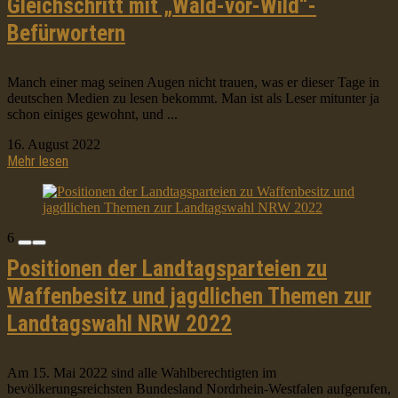
Gleichschritt mit „Wald-vor-Wild“-
Befürwortern
Manch einer mag seinen Augen nicht trauen, was er dieser Tage in
deutschen Medien zu lesen bekommt. Man ist als Leser mitunter ja
schon einiges gewohnt, und ...
16. August 2022
Mehr lesen
6
Positionen der Landtagsparteien zu
Waffenbesitz und jagdlichen Themen zur
Landtagswahl NRW 2022
Am 15. Mai 2022 sind alle Wahlberechtigten im
bevölkerungsreichsten Bundesland Nordrhein-Westfalen aufgerufen,